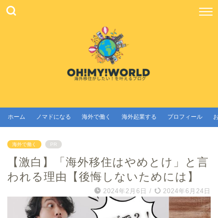
ホーム
ノマドになる
海外で働く
海外起業する
プロフィール
海外で働く
PR
【激白】「海外移住はやめとけ」と言
われる理由【後悔しないためには】
2024年2月6日
/
2024年6月24日