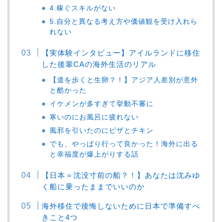
4.稼ぐスキルがない
5.自分と異なる考え方や価値観を受け入れら
れない
【実体験インタビュー】アイルランドに移住
した後輩CAの海外生活のリアル
【道を歩くと生卵？！】アジア人差別が意外
と酷かった
イケメンが多すぎて挙動不審に
寒いのにお風呂に疲れない
風邪を引いたのにピザとチキン
でも、やっぱり行って良かった！海外に出る
と幸福度が爆上がりする話
【日本＝沈没寸前の船？！】あなたは沈みゆ
く船に乗ったままでいいのか
海外移住で後悔しないために日本で準備すべ
きこと4つ