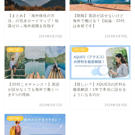
【まとめ】「海外移住の方
【朗報】英語が話せないけど
法」の完全ロードマップ！知
海外で働ける？【結論：20代
識ゼロ→海外就職を目指す
は余裕です】
2024年5月25日
2024年5月19日
海外で働く
海外で働く
【30代こそチャンス！】英語
【怪しい？】AQUESの評判を
が話せなくても海外で働くべ
徹底解説！1年で本当に話せる
き3つの理由
ようになるのか
2024年5月12日
2024年5月10日
海外で働く