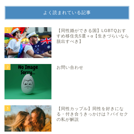
よく読まれている記事
1
【同性婚ができる国】LGBTQおす
すめ移住先5選＋α【生きづらいなら
脱出すべき】
2
お問い合わせ
3
【同性カップル】同性を好きにな
る・付き合うきっかけは？バイセク
の私が解説