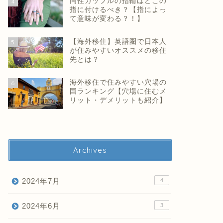
同性カップルの指輪はどこの
4
指に付けるべき？【指によっ
て意味が変わる？！】
【海外移住】英語圏で日本人
5
が住みやすいオススメの移住
先とは？
海外移住で住みやすい穴場の
6
国ランキング【穴場に住むメ
リット・デメリットも紹介】
Archives
2024年7月
4
2024年6月
3