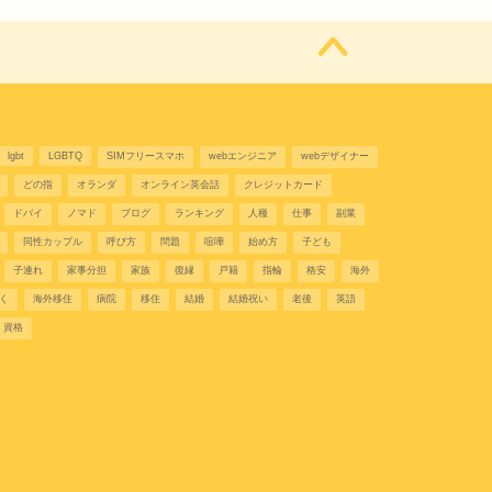
lgbt
LGBTQ
SIMフリースマホ
webエンジニア
webデザイナー
どの指
オランダ
オンライン英会話
クレジットカード
ドバイ
ノマド
ブログ
ランキング
人種
仕事
副業
同性カップル
呼び方
問題
喧嘩
始め方
子ども
子連れ
家事分担
家族
復縁
戸籍
指輪
格安
海外
く
海外移住
病院
移住
結婚
結婚祝い
老後
英語
資格