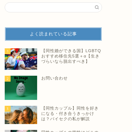
よく読まれている記事
【同性婚ができる国】LGBTQ
1
おすすめ移住先5選＋α【生き
づらいなら脱出すべき】
お問い合わせ
2
【同性カップル】同性を好き
3
になる・付き合うきっかけ
は？バイセクの私が解説