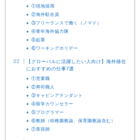
①現地採用
②海外駐在員
③フリーランスで働く（ノマド）
④青年海外協力隊
⑤起業
⑥ワーキングホリデー
【グローバルに活躍したい人向け】海外移住
におすすめの仕事7選
①営業職
②寿司職人
③キャビンアテンダント
④留学カウンセラー
⑤プログラマー
⑥教師（幼稚園教諭、保育園教諭含む）
⑦美容師