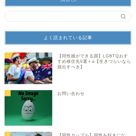
よく読まれている記事
1
【同性婚ができる国】LGBTQおす
すめ移住先5選＋α【生きづらいなら
脱出すべき】
2
お問い合わせ
3
【同性カップル】同性を好きにな