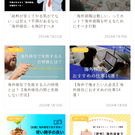
「給料が安くてやる気がでな
「海外就職は難しい」ってホ
い」は甘え？不満があるなら
ント？海外就職を叶えるため
「海外移住」を検討すべき
にすべき行動
2024年7月22日
2024年7月19日
海外で働く
海外で働く
海外移住で失敗する人の特徴
【海外で働きたい人必見】海
とは？【海外移住の闇と失敗
外移住におすすめの仕事14
しない方法】
選！
2024年7月12日
2024年7月5日
海外で働く
海外で働く