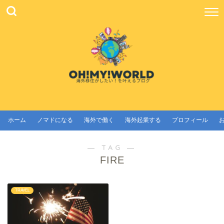
ホーム
ノマドになる
海外で働く
海外起業する
プロフィール
― TAG ―
FIRE
TRAVEL