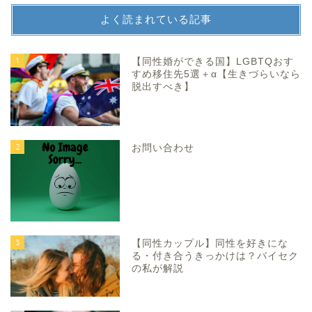
よく読まれている記事
1
【同性婚ができる国】LGBTQおす
すめ移住先5選＋α【生きづらいなら
脱出すべき】
2
お問い合わせ
3
【同性カップル】同性を好きにな
る・付き合うきっかけは？バイセク
の私が解説