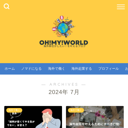
ホーム
ノマドになる
海外で働く
海外起業する
プロフィール
― ARCHIVES ―
2024年 7月
海外で働く
海外で働く