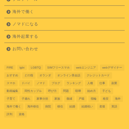
海外で働く
ノマドになる
海外起業する
お問い合わせ
FIRE
lgbt
LGBTQ
SIMフリースマホ
webエンジニア
webデザイナー
おすすめ
どの指
オランダ
オンライン英会話
クレジットカード
スマホ
ドバイ
ノマド
ブログ
ランキング
人種
仕事
副業
動画編集
同性カップル
呼び方
問題
喧嘩
始め方
子ども
子育て
子連れ
家事分担
家族
復縁
戸籍
指輪
格安
海外
海外で働く
海外移住
病院
移住
結婚
結婚祝い
老後
英語
評判
資格