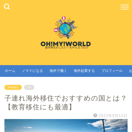
ホーム
ノマドになる
海外で働く
海外起業する
プロフィール
TRAVEL
PR
子連れ海外移住でおすすめの国とは？
【教育移住にも最適】
2021年9月12日