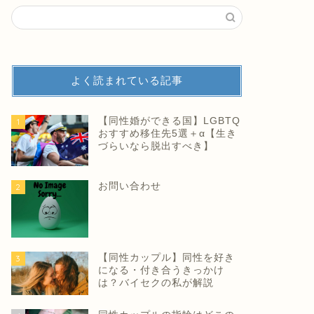
よく読まれている記事
【同性婚ができる国】LGBTQ
1
おすすめ移住先5選＋α【生き
づらいなら脱出すべき】
お問い合わせ
2
【同性カップル】同性を好き
3
になる・付き合うきっかけ
は？バイセクの私が解説