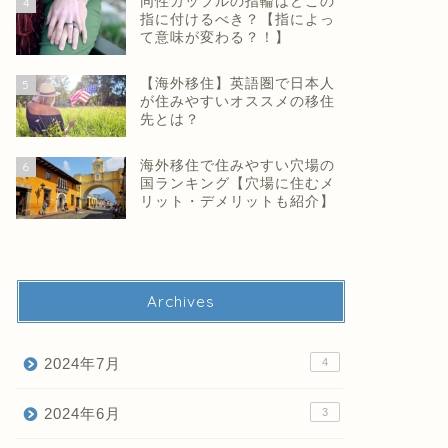
同性カップルの指輪はどこの
4
指に付けるべき？【指によっ
て意味が変わる？！】
【海外移住】英語圏で日本人
5
が住みやすいオススメの移住
先とは？
海外移住で住みやすい穴場の
6
国ランキング【穴場に住むメ
リット・デメリットも紹介】
Archives
2024年7月
4
2024年6月
3