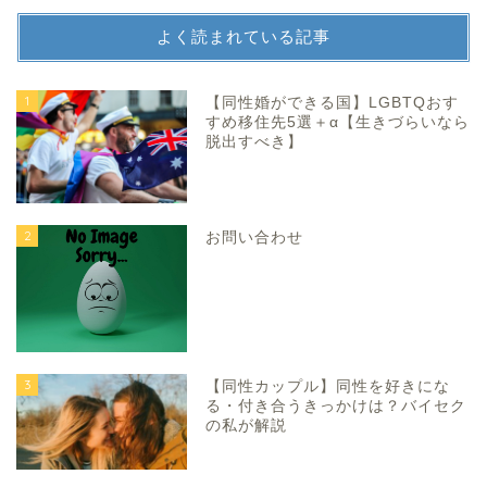
よく読まれている記事
1
【同性婚ができる国】LGBTQおす
すめ移住先5選＋α【生きづらいなら
脱出すべき】
2
お問い合わせ
3
【同性カップル】同性を好きにな
る・付き合うきっかけは？バイセク
の私が解説