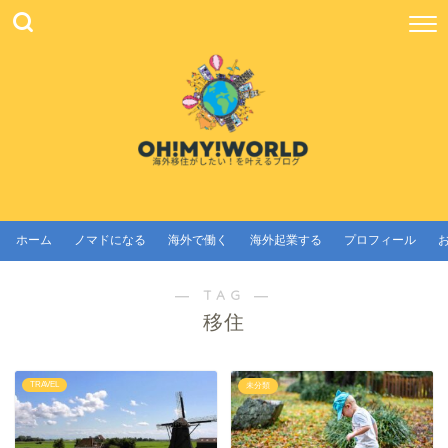
ホーム
ノマドになる
海外で働く
海外起業する
プロフィール
― TAG ―
移住
TRAVEL
未分類