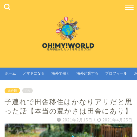
ホーム
ノマドになる
海外で働く
海外起業する
プロフィール
未分類
PR
子連れで田舎移住はかなりアリだと思
った話【本当の豊かさは田舎にあり】
2021年2月15日
/
2021年4月25日