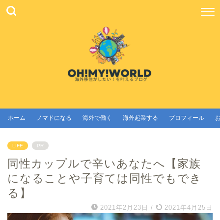
ホーム
ノマドになる
海外で働く
海外起業する
プロフィール
LIFE
PR
同性カップルで辛いあなたへ【家族
になることや子育ては同性でもでき
る】
2021年2月23日
/
2021年4月25日