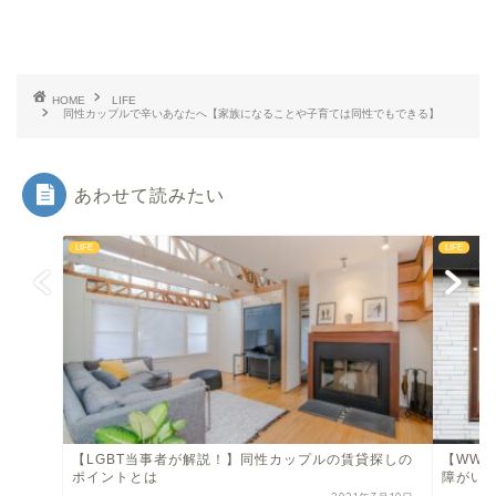
HOME
LIFE
同性カップルで辛いあなたへ【家族になることや子育ては同性でもできる】
あわせて読みたい
LIFE
LIFE
【LGBT当事者が解説！】同性カップルの賃貸探しの
【WWY
ポイントとは
障がい・