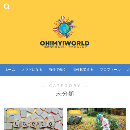
ホーム
ノマドになる
海外で働く
海外起業する
プロフィール
― CATEGORY ―
未分類
未分類
未分類