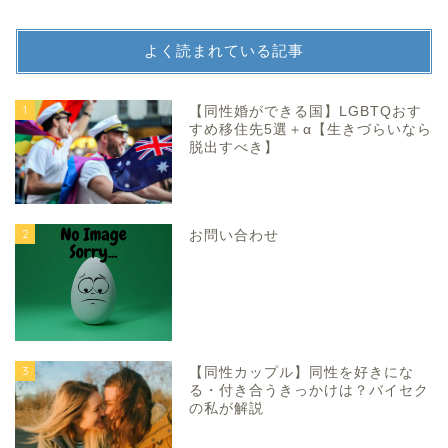
よく読まれている記事
1
【同性婚ができる国】LGBTQおす
すめ移住先5選＋α【生きづらいなら
脱出すべき】
2
お問い合わせ
3
【同性カップル】同性を好きにな
る・付き合うきっかけは？バイセク
の私が解説