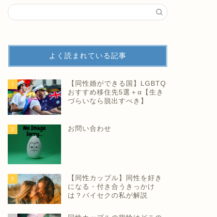
よく読まれている記事
【同性婚ができる国】LGBTQ
1
おすすめ移住先5選＋α【生き
づらいなら脱出すべき】
お問い合わせ
2
【同性カップル】同性を好き
3
になる・付き合うきっかけ
は？バイセクの私が解説