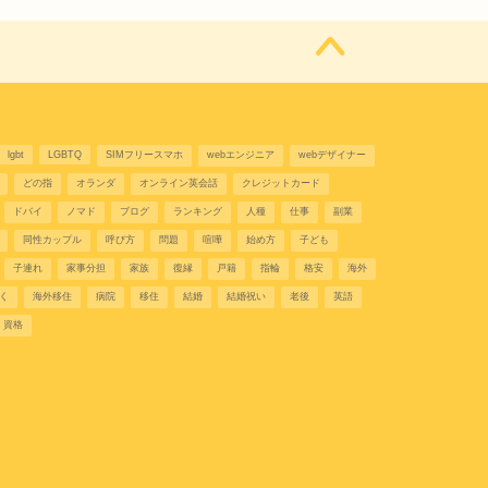
lgbt
LGBTQ
SIMフリースマホ
webエンジニア
webデザイナー
どの指
オランダ
オンライン英会話
クレジットカード
ドバイ
ノマド
ブログ
ランキング
人種
仕事
副業
同性カップル
呼び方
問題
喧嘩
始め方
子ども
子連れ
家事分担
家族
復縁
戸籍
指輪
格安
海外
く
海外移住
病院
移住
結婚
結婚祝い
老後
英語
資格