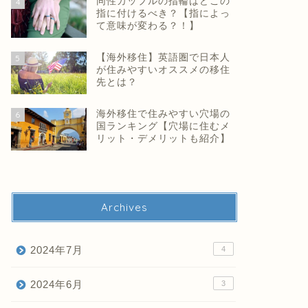
同性カップルの指輪はどこの
4
指に付けるべき？【指によっ
て意味が変わる？！】
【海外移住】英語圏で日本人
5
が住みやすいオススメの移住
先とは？
海外移住で住みやすい穴場の
6
国ランキング【穴場に住むメ
リット・デメリットも紹介】
Archives
2024年7月
4
2024年6月
3