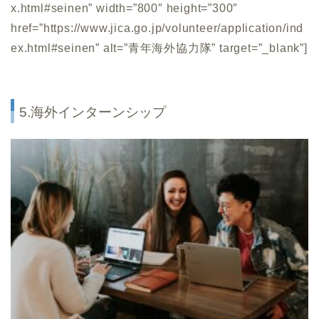
x.html#seinen” width=”800″ height=”300″
href=”https://www.jica.go.jp/volunteer/application/ind
ex.html#seinen” alt=”青年海外協力隊” target=”_blank”]
5.海外インターンシップ