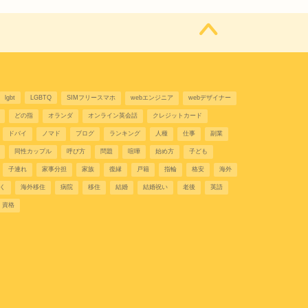
lgbt
LGBTQ
SIMフリースマホ
webエンジニア
webデザイナー
どの指
オランダ
オンライン英会話
クレジットカード
ドバイ
ノマド
ブログ
ランキング
人種
仕事
副業
同性カップル
呼び方
問題
喧嘩
始め方
子ども
子連れ
家事分担
家族
復縁
戸籍
指輪
格安
海外
く
海外移住
病院
移住
結婚
結婚祝い
老後
英語
資格