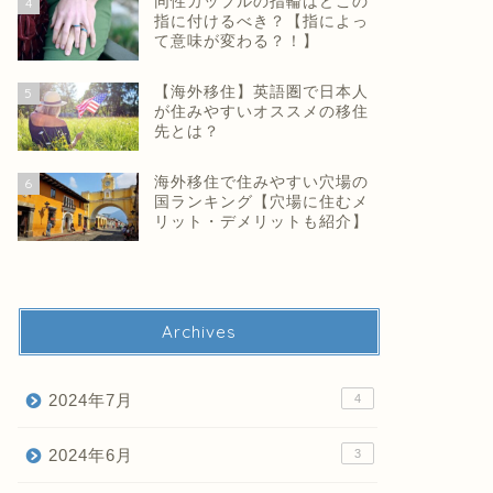
同性カップルの指輪はどこの
4
指に付けるべき？【指によっ
て意味が変わる？！】
【海外移住】英語圏で日本人
5
が住みやすいオススメの移住
先とは？
海外移住で住みやすい穴場の
6
国ランキング【穴場に住むメ
リット・デメリットも紹介】
Archives
2024年7月
4
2024年6月
3