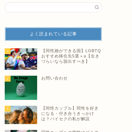
よく読まれている記事
【同性婚ができる国】LGBTQ
1
おすすめ移住先5選＋α【生き
づらいなら脱出すべき】
お問い合わせ
2
【同性カップル】同性を好き
3
になる・付き合うきっかけ
は？バイセクの私が解説