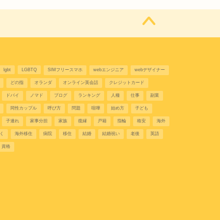
lgbt
LGBTQ
SIMフリースマホ
webエンジニア
webデザイナー
どの指
オランダ
オンライン英会話
クレジットカード
ドバイ
ノマド
ブログ
ランキング
人種
仕事
副業
同性カップル
呼び方
問題
喧嘩
始め方
子ども
子連れ
家事分担
家族
復縁
戸籍
指輪
格安
海外
く
海外移住
病院
移住
結婚
結婚祝い
老後
英語
資格