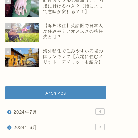
同性カップルの指輪はどこの
4
指に付けるべき？【指によっ
て意味が変わる？！】
【海外移住】英語圏で日本人
5
が住みやすいオススメの移住
先とは？
海外移住で住みやすい穴場の
6
国ランキング【穴場に住むメ
リット・デメリットも紹介】
Archives
2024年7月
4
2024年6月
3