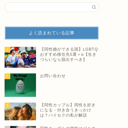
よく読まれている記事
【同性婚ができる国】LGBTQ
1
おすすめ移住先5選＋α【生き
づらいなら脱出すべき】
お問い合わせ
2
【同性カップル】同性を好き
3
になる・付き合うきっかけ
は？バイセクの私が解説