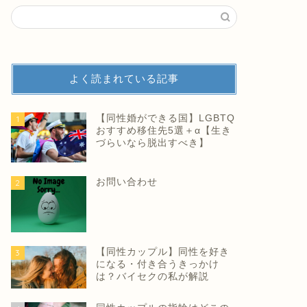
よく読まれている記事
【同性婚ができる国】LGBTQ
1
おすすめ移住先5選＋α【生き
づらいなら脱出すべき】
お問い合わせ
2
【同性カップル】同性を好き
3
になる・付き合うきっかけ
は？バイセクの私が解説