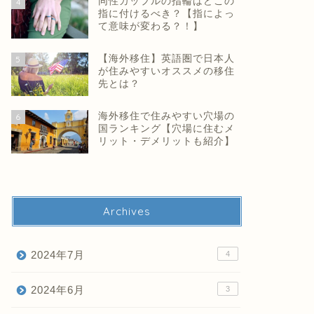
同性カップルの指輪はどこの
4
指に付けるべき？【指によっ
て意味が変わる？！】
【海外移住】英語圏で日本人
5
が住みやすいオススメの移住
先とは？
海外移住で住みやすい穴場の
6
国ランキング【穴場に住むメ
リット・デメリットも紹介】
Archives
2024年7月
4
2024年6月
3