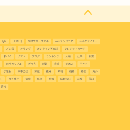
lgbt
LGBTQ
SIMフリースマホ
webエンジニア
webデザイナー
どの指
オランダ
オンライン英会話
クレジットカード
ドバイ
ノマド
ブログ
ランキング
人種
仕事
副業
同性カップル
呼び方
問題
喧嘩
始め方
子ども
子連れ
家事分担
家族
復縁
戸籍
指輪
格安
海外
く
海外移住
病院
移住
結婚
結婚祝い
老後
英語
資格