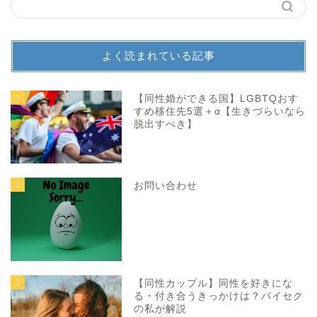
よく読まれている記事
1
【同性婚ができる国】LGBTQおす
すめ移住先5選＋α【生きづらいなら
脱出すべき】
2
お問い合わせ
3
【同性カップル】同性を好きにな
る・付き合うきっかけは？バイセク
の私が解説