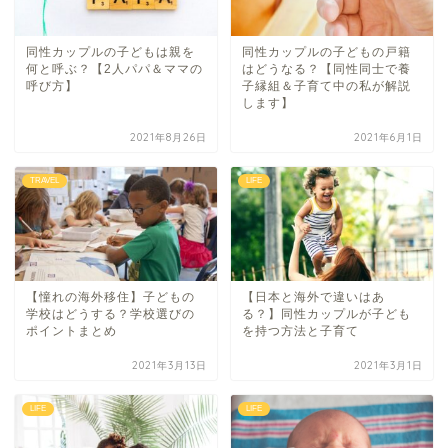
同性カップルの子どもは親を
同性カップルの子どもの戸籍
何と呼ぶ？【2人パパ＆ママの
はどうなる？【同性同士で養
呼び方】
子縁組＆子育て中の私が解説
します】
2021年8月26日
2021年6月1日
TRAVEL
LIFE
【憧れの海外移住】子どもの
【日本と海外で違いはあ
学校はどうする？学校選びの
る？】同性カップルが子ども
ポイントまとめ
を持つ方法と子育て
2021年3月13日
2021年3月1日
LIFE
LIFE