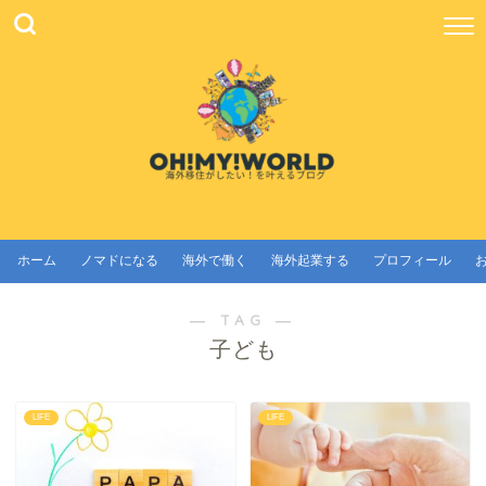
ホーム
ノマドになる
海外で働く
海外起業する
プロフィール
― TAG ―
子ども
LIFE
LIFE