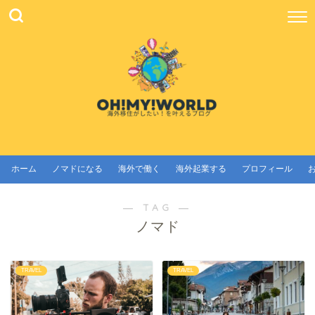
ホーム
ノマドになる
海外で働く
海外起業する
プロフィール
― TAG ―
ノマド
TRAVEL
TRAVEL