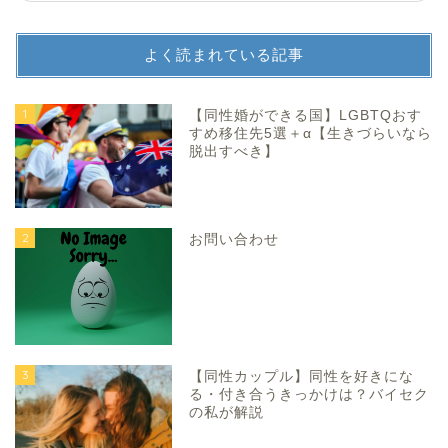
よく読まれている記事
1
【同性婚ができる国】LGBTQおす
すめ移住先5選＋α【生きづらいなら
脱出すべき】
2
お問い合わせ
3
【同性カップル】同性を好きにな
る・付き合うきっかけは？バイセク
の私が解説