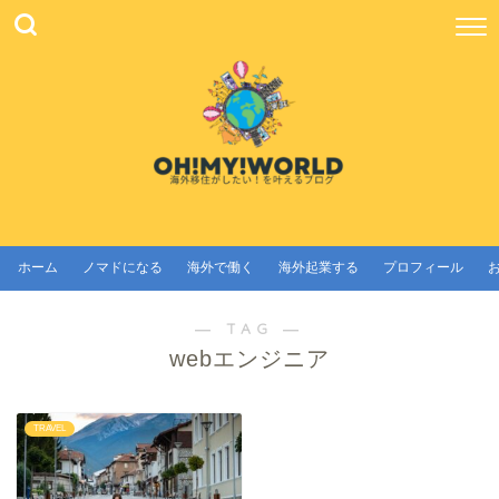
ホーム
ノマドになる
海外で働く
海外起業する
プロフィール
― TAG ―
webエンジニア
TRAVEL