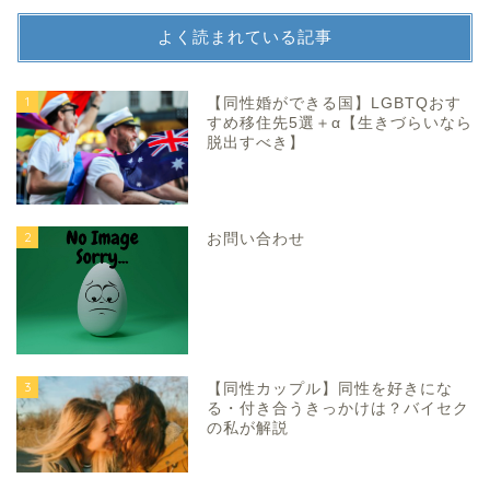
よく読まれている記事
1
【同性婚ができる国】LGBTQおす
すめ移住先5選＋α【生きづらいなら
脱出すべき】
2
お問い合わせ
3
【同性カップル】同性を好きにな
る・付き合うきっかけは？バイセク
の私が解説