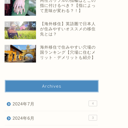
同性カップルの指輪はどこの
4
指に付けるべき？【指によっ
て意味が変わる？！】
【海外移住】英語圏で日本人
5
が住みやすいオススメの移住
先とは？
海外移住で住みやすい穴場の
6
国ランキング【穴場に住むメ
リット・デメリットも紹介】
Archives
2024年7月
4
2024年6月
3