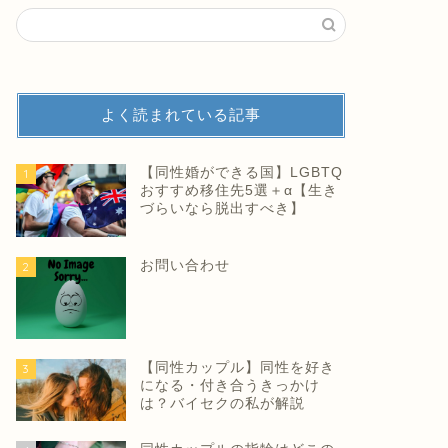
よく読まれている記事
【同性婚ができる国】LGBTQ
1
おすすめ移住先5選＋α【生き
づらいなら脱出すべき】
お問い合わせ
2
【同性カップル】同性を好き
3
になる・付き合うきっかけ
は？バイセクの私が解説