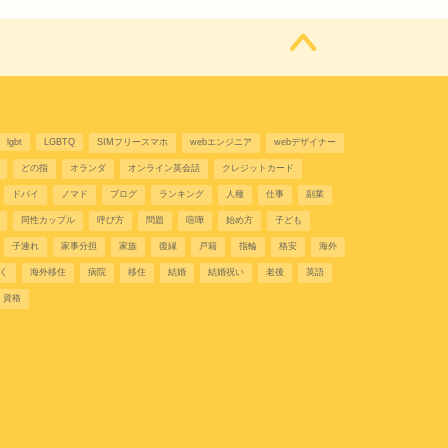
lgbt
LGBTQ
SIMフリースマホ
webエンジニア
webデザイナー
どの指
オランダ
オンライン英会話
クレジットカード
ドバイ
ノマド
ブログ
ランキング
人種
仕事
副業
同性カップル
呼び方
問題
喧嘩
始め方
子ども
子連れ
家事分担
家族
復縁
戸籍
指輪
格安
海外
く
海外移住
病院
移住
結婚
結婚祝い
老後
英語
資格