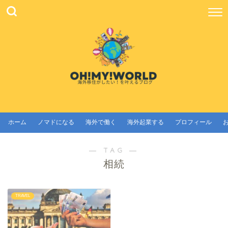
ホーム
ノマドになる
海外で働く
海外起業する
プロフィール
― TAG ―
相続
TRAVEL