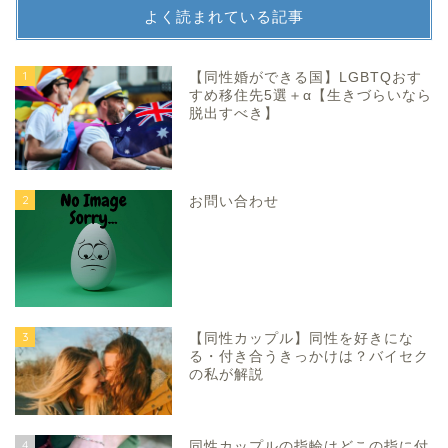
よく読まれている記事
1
【同性婚ができる国】LGBTQおす
すめ移住先5選＋α【生きづらいなら
脱出すべき】
2
お問い合わせ
3
【同性カップル】同性を好きにな
る・付き合うきっかけは？バイセク
の私が解説
4
同性カップルの指輪はどこの指に付