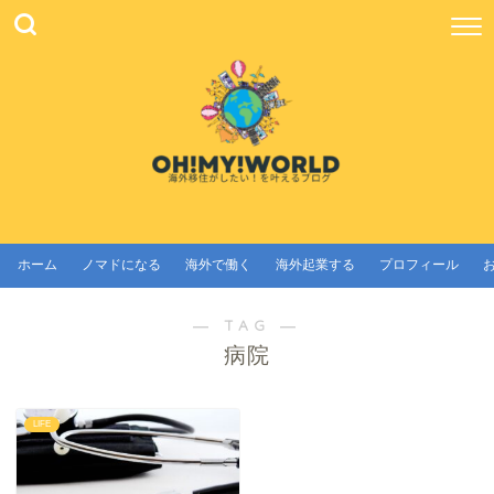
ホーム
ノマドになる
海外で働く
海外起業する
プロフィール
― TAG ―
病院
LIFE