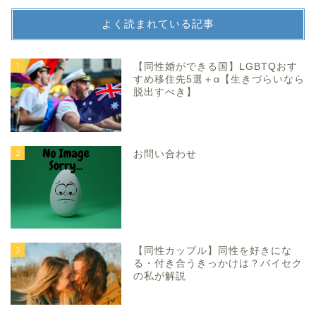
よく読まれている記事
1
【同性婚ができる国】LGBTQおす
すめ移住先5選＋α【生きづらいなら
脱出すべき】
2
お問い合わせ
3
【同性カップル】同性を好きにな
る・付き合うきっかけは？バイセク
の私が解説