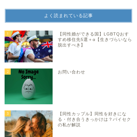
よく読まれている記事
1
【同性婚ができる国】LGBTQおす
すめ移住先5選＋α【生きづらいなら
脱出すべき】
2
お問い合わせ
3
【同性カップル】同性を好きにな
る・付き合うきっかけは？バイセク
の私が解説