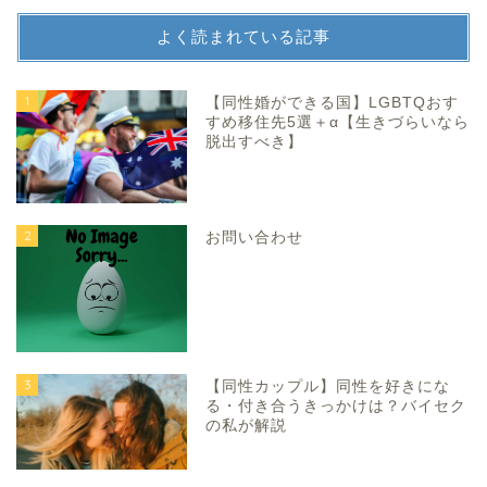
よく読まれている記事
1
【同性婚ができる国】LGBTQおす
すめ移住先5選＋α【生きづらいなら
脱出すべき】
2
お問い合わせ
3
【同性カップル】同性を好きにな
る・付き合うきっかけは？バイセク
の私が解説