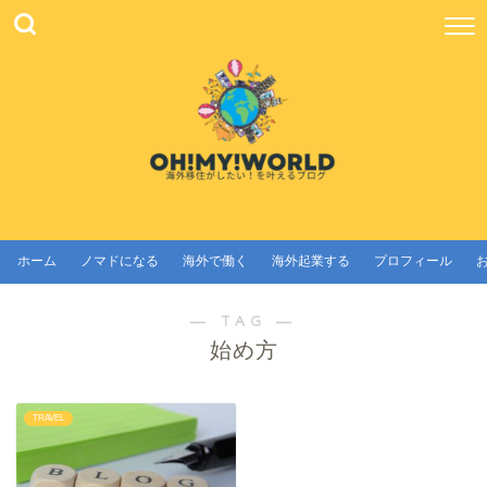
ホーム
ノマドになる
海外で働く
海外起業する
プロフィール
― TAG ―
始め方
TRAVEL