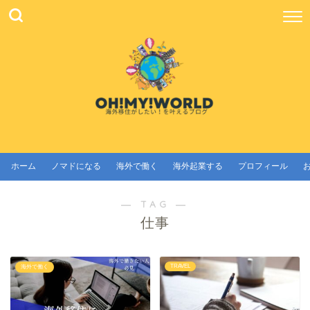
ホーム
ノマドになる
海外で働く
海外起業する
プロフィール
― TAG ―
仕事
TRAVEL
海外で働く