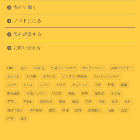
海外で働く
ノマドになる
海外起業する
お問い合わせ
FIRE
lgbt
LGBTQ
SIMフリースマホ
webエンジニア
webデザイナー
おすすめ
どの指
オランダ
オンライン英会話
クレジットカード
スマホ
ドバイ
ノマド
ブログ
ランキング
人種
仕事
副業
動画編集
同性カップル
呼び方
問題
喧嘩
始め方
子ども
子育て
子連れ
家事分担
家族
復縁
戸籍
指輪
格安
海外
海外で働く
海外移住
病院
移住
結婚
結婚祝い
老後
英語
評判
資格