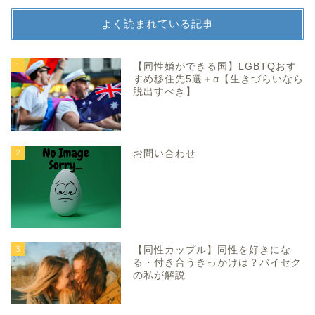
よく読まれている記事
1
【同性婚ができる国】LGBTQおす
すめ移住先5選＋α【生きづらいなら
脱出すべき】
2
お問い合わせ
3
【同性カップル】同性を好きにな
る・付き合うきっかけは？バイセク
の私が解説