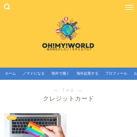
ホーム
ノマドになる
海外で働く
海外起業する
プロフィール
― TAG ―
クレジットカード
LIFE