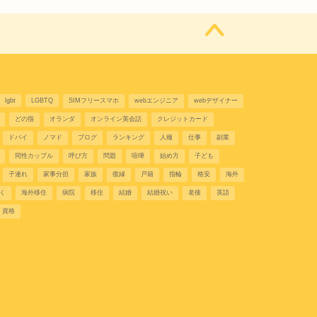
lgbt
LGBTQ
SIMフリースマホ
webエンジニア
webデザイナー
どの指
オランダ
オンライン英会話
クレジットカード
ドバイ
ノマド
ブログ
ランキング
人種
仕事
副業
同性カップル
呼び方
問題
喧嘩
始め方
子ども
子連れ
家事分担
家族
復縁
戸籍
指輪
格安
海外
く
海外移住
病院
移住
結婚
結婚祝い
老後
英語
資格